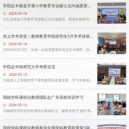
一行前往彭水两江...
学院赴丰都县开展小学教育专业硕士点内涵更新调
研
2026-05-18
为扎实推进小学教育专业硕士点内涵建设，精准对接新时代
基础教育一线人才需求，优化高层次教育人才培养体系，5
月12—13日，长江师...
崇义学术讲堂｜教师教育学院研究生5月学术讲座顺
利举办
2026-05-14
2026年5月13日，为进一步拓宽教育研究生学术视野，夯实
学术研究基础，助力教育专业硕士与心理健康教师相关研究
与实践开展，长江...
学院赴华南师范大学考察交流
2026-05-13
为推进人工智能背景下师范教育高质量发展，学习沿海地区
师范院校在专业建设、师范人才培养、数智实训中心打造等
方面的经验做法，...
我校学科课程论教师团队赴广东高校培训学习
2026-05-13
为锻精段强学校学科课程论教师队伍，服务学校“扩硕申博、
更名升大”整体战略，5月10日-12日，学科教学研究指导中
心牵头，师范教...
我校学科课程论教师参加全国学科教育联盟第5届年