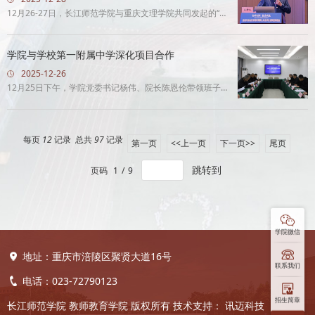
12月26-27日，长江师范学院与重庆文理学院共同发起的“首
届川渝地区新增教育硕士专业学位点联盟联席会”在永川召
开，我院院长陈...
学院与学校第一附属中学深化项目合作
2025-12-26
12月25日下午，学院党委书记杨伟、院长陈恩伦带领班子成
员、基础教育研究院和师范教育办公室负责人前往学校第一
附属中学（涪陵十...
每页
12
记录
总共
97
记录
第一页
<<上一页
下一页>>
尾页
跳转到
页码
1
/
9
学院微信
地址：重庆市涪陵区聚贤大道16号
联系我们
电话：023-72790123
招生简章
长江师范学院 教师教育学院 版权所有
技术支持：
讯迈科技