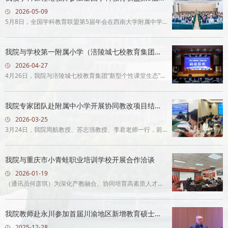
会
2026-05-09
5月8日，全国学科教育联盟第5届年会在西南大学附属中学
召开，来自北京师范大学、华东师范大学、东北师范大学等
师范院校专家学者...
我院与学校第一附属小学（涪陵城七校教育集团）
举行合作项目签约仪式
2026-04-27
4月26日，我院与涪陵城七校教育集团“新型个性课堂生态”合
作项目启动仪式在重庆市涪陵城七校兴涪校区举行。学校党
委副书记向小...
我院专家团队赴附属中小学开展协同教改项目结题
预审指导工作
2026-03-25
3月24日，我院周航教授、苏志强教授、李君老师一行，前
往长江师范学院附属中学（重庆市涪陵第十四中学校）、附
属小学（重庆市涪...
我院与重庆市小青蛙职业培训学校开展合作洽谈
2026-01-19
（通讯员何彦琪）为深化产教融合、协同培育高素质人才，
近日，我院与重庆市小青蛙职业培训学校在崇仁楼408会议
室开展合作洽谈。...
我院教师赴永川参加首届川渝地区新增教育硕士专
业学位点联盟联席会
2025-12-28